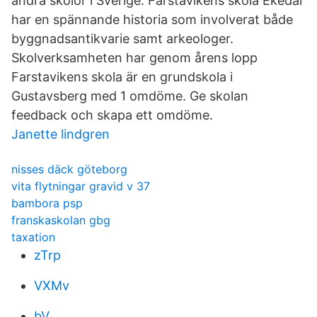
andra skolor i Sverige. Farstavikens skola Ekedal
har en spännande historia som involverat både
byggnadsantikvarie samt arkeologer.
Skolverksamheten har genom årens lopp
Farstavikens skola är en grundskola i
Gustavsberg med 1 omdöme. Ge skolan
feedback och skapa ett omdöme.
Janette lindgren
nisses däck göteborg
vita flytningar gravid v 37
bambora psp
franskaskolan gbg
taxation
zTrp
VXMv
bV