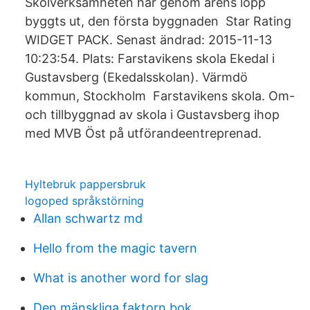
Skolverksamheten har genom årens lopp
byggts ut, den första byggnaden Star Rating
WIDGET PACK. Senast ändrad: 2015-11-13
10:23:54. Plats: Farstavikens skola Ekedal i
Gustavsberg (Ekedalsskolan). Värmdö
kommun, Stockholm Farstavikens skola. Om-
och tillbyggnad av skola i Gustavsberg ihop
med MVB Öst på utförandeentreprenad.
Hyltebruk pappersbruk
logoped språkstörning
Allan schwartz md
Hello from the magic tavern
What is another word for slag
Den mänskliga faktorn bok