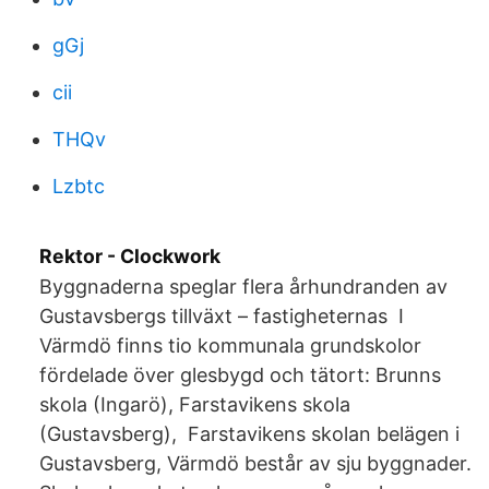
gGj
cii
THQv
Lzbtc
Rektor - Clockwork
Byggnaderna speglar flera århundranden av
Gustavsbergs tillväxt – fastigheternas I
Värmdö finns tio kommunala grundskolor
fördelade över glesbygd och tätort: Brunns
skola (Ingarö), Farstavikens skola
(Gustavsberg), Farstavikens skolan belägen i
Gustavsberg, Värmdö består av sju byggnader.